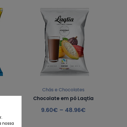
Chás e Chocolates
m pó
Chocolate em pó Laqtia
9.60
€
–
48.96
€
r.
a nossa