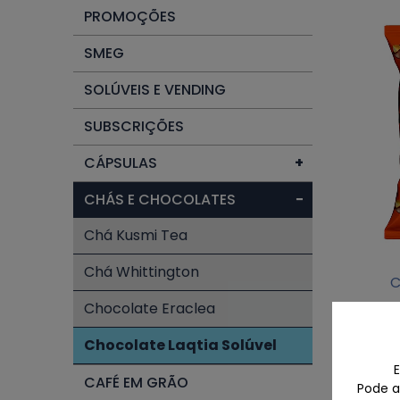
PROMOÇÕES
SMEG
SOLÚVEIS E VENDING
SUBSCRIÇÕES
CÁPSULAS
+
CHÁS E CHOCOLATES
−
Chá Kusmi Tea
Chá Whittington
C
Chocolate Eraclea
Chocol
Chocolate Laqtia Solúvel
E
CAFÉ EM GRÃO
Pode ac