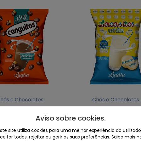
hás e Chocolates
Chás e Chocolates
ate em pó Conguitos
Chocolate branco e
Laqtia
Lacasitos Laqtia
Aviso sobre cookies
.
15
€
15
€
ste site utiliza cookies para uma melhor experiência do utilizado
eitar todos, rejeitar ou gerir as suas preferências.
Saiba mais n