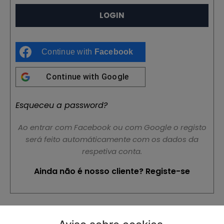
Continue with
Facebook
Continue with
Google
Esqueceu a password?
Concordo ser contactado pela Daily Coffee para receber
informação sobre produtos e serviços, para ser
convidado/a para Eventos, Promoções e Newsletters e
aceito as normas da RGPD, que poderão ser conhecidas
Ao entrar com Facebook ou com Google o registo
aqui.
será feito automáticamente com os dados da
respetiva conta.
REGISTAR
Ainda não é nosso cliente? Registe-se
.