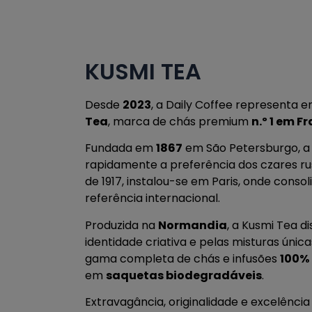
KUSMI TEA
Desde
2023
, a Daily Coffee representa 
Tea
, marca de chás premium
n.º 1 em F
Fundada em
1867
em São Petersburgo, a
rapidamente a preferência dos czares ru
de 1917, instalou-se em Paris, onde consol
referência internacional.
Produzida na
Normandia
, a Kusmi Tea d
identidade criativa e pelas misturas úni
gama completa de chás e infusões
100%
em
saquetas biodegradáveis
.
Extravagância, originalidade e excelênci