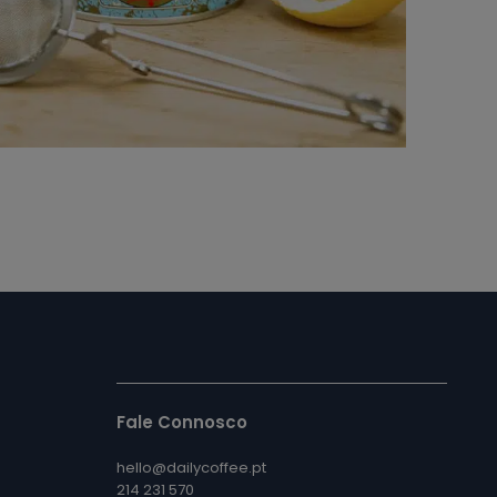
Fale Connosco
hello@dailycoffee.pt
214 231 570