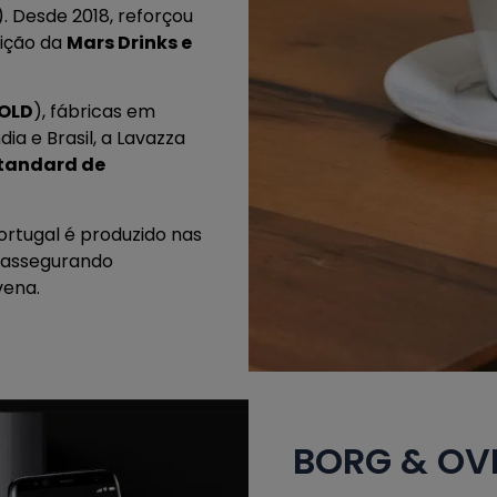
. Desde 2018, reforçou
sição da
Mars Drinks e
GOLD
), fábricas em
dia e Brasil, a Lavazza
tandard de
ortugal é produzido nas
, assegurando
vena.
BORG & OV