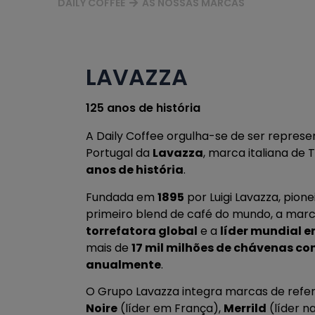
DAILY COFFEE
AS NOSSAS MARCAS
LAVAZZA
125 anos de história
A Daily Coffee orgulha-se de ser represe
Portugal da
Lavazza
, marca italiana de
anos de história
.
Fundada em
1895
por Luigi Lavazza, pione
primeiro blend de café do mundo, a marc
torrefatora global
e a
líder mundial e
mais de
17 mil milhões de chávenas c
anualmente
.
O Grupo Lavazza integra marcas de ref
Noire
(líder em França),
Merrild
(líder n