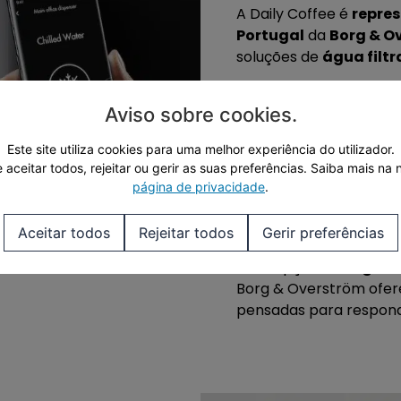
A Daily Coffee é
repres
Portugal
da
Borg & O
soluções de
água filt
Fundada em
2002
, a 
fonte com foco em
qu
Aviso sobre cookies
.
parceira de grandes 
Este site utiliza cookies para uma melhor experiência do utilizador.
A marca assenta em
q
 aceitar todos, rejeitar ou gerir as suas preferências.
Saiba mais na 
página de privacidade
.
excelência técnica, de
segurança, e o compro
de plástico.
Aceitar todos
Rejeitar todos
Gerir preferências
Com opções de
água f
Borg & Overström ofere
pensadas para respond