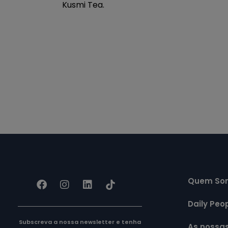
Kusmi Tea.
Quem So
Daily Peo
Subscreva a nossa newsletter e tenha
As nossa