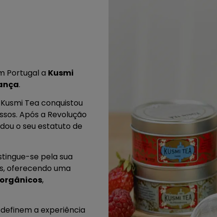
em Portugal a
Kusmi
rança
.
 Kusmi Tea conquistou
ssos. Após a Revolução
idou o seu estatuto de
istingue-se pela sua
cas, oferecendo uma
 orgânicos
,
a definem a experiência