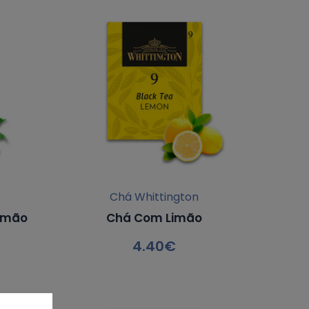
Chá Whittington
imão
Chá Com Limão
4.40
€