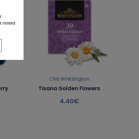
r.
a nossa
Chá Whittington
rry
Tisana Golden Flowers
4.40
€