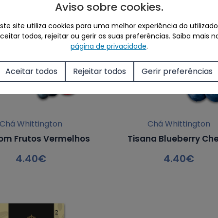
Aviso sobre cookies
.
ste site utiliza cookies para uma melhor experiência do utilizado
eitar todos, rejeitar ou gerir as suas preferências.
Saiba mais n
página de privacidade
.
Aceitar todos
Rejeitar todos
Gerir preferências
Chá Whittington
Chá Whittington
om Frutos Vermelhos
Tisana Blueberry Che
4.40
€
4.40
€