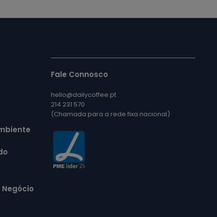
Fale Connosco
hello@dailycoffee.pt
214 231 570
(Chamada para a rede fixa nacional)
Ambiente
do
e Negócio