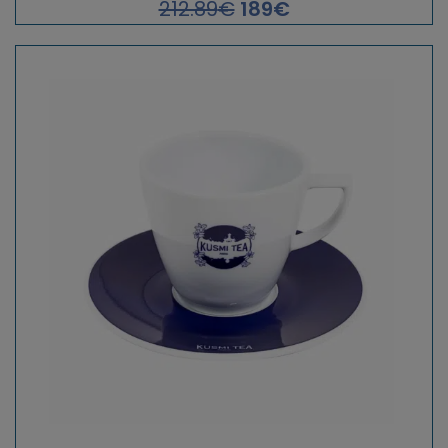
212.89
€
189
€