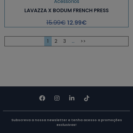
Acessórios
LAVAZZA X BODUM FRENCH PRESS
15.99
€
12.99
€
1
2
3
…
>>
Subscreva a nossa newsletter e tenha acesso a promoções
exclusivas!