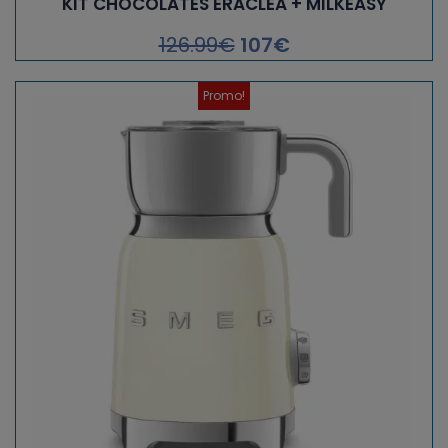
KIT CHOCOLATES ERACLEA + MILKEASY
126.99
€
107
€
Promo!