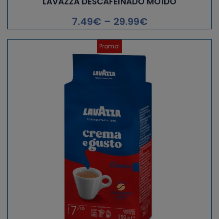
LAVAZZA DESCAFEINADO MOÍDO
7.49
€
–
29.99
€
Promo!