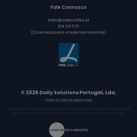
Fale Connosco
hello@dailycoffee.pt
214 231 570
(Chamada para a rede fixa nacional)
© 2026 Daily Solutions Portugal, Lda.
TODOS OS DIREITOS RESERVADOS
* Nespresso®, Nescafé®, Dolce Gusto®, DeltaQ® e Qool Evolution® são marcas registradas de
terceiros sem qualquer conexão com Daily Coffee / Daily Solutions Portugal, Lda.