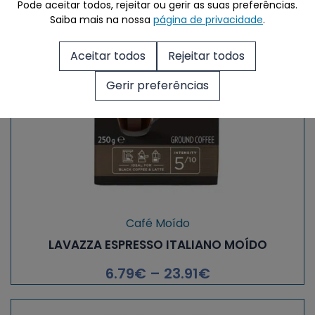
Pode aceitar todos, rejeitar ou gerir as suas preferências.
Saiba mais na nossa
página de privacidade
.
Aceitar todos
Rejeitar todos
Gerir preferências
Café Moído
LAVAZZA ESPRESSO ITALIANO MOÍDO
6.79
€
–
23.91
€