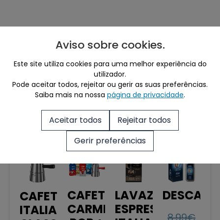
Aviso sobre cookies
.
Mais café para si
Este site utiliza cookies para uma melhor experiência do
utilizador.
Ver Tudo
Pode aceitar todos, rejeitar ou gerir as suas preferências.
Saiba mais na nossa
página de privacidade
.
Aceitar todos
Rejeitar todos
Produtos Relacionados
Gerir preferências
Sale!
Sale!
Sale!
Sale!
CAFETEIRA
LAVAZZA
DESCALCI
CAFETEIRA
CARMENCITA
ESPRESSO
ITALIANA
8.99
€