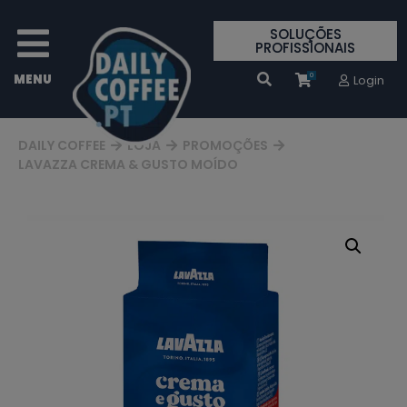
SOLUÇÕES
PROFISSIONAIS
0
Login
DAILY COFFEE
LOJA
PROMOÇÕES
LAVAZZA CREMA & GUSTO MOÍDO