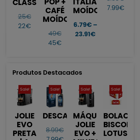
POP +
ITALIANO
CLASSICA
7.99
€
CAFÉ
MOÍDO
25
€
MOÍDO
6.79
€
–
22
€
49
€
23.91
€
45
€
Produtos Destacados
Sale!
Sale!
Sale!
Sale!
JOLIE
DESCALCIFICANTE
MÁQUINA
BOLACHA
EVO
JOLIE
BISCOFF
8.99
€
PRETA
EVO +
LOTUS
7.99
€