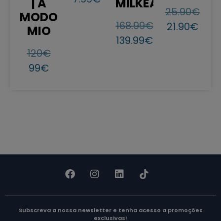
| A
MILKEASY
25.90
€
MODO
168.99
€
21.90
€
MIO
139.99
€
120
€
99
€
Subscreva a nossa newsletter e tenha acesso a promoções
exclusivas!