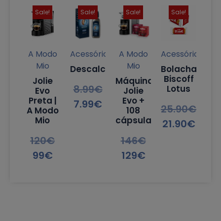
Sale!
Sale!
Sale!
Sale!
A Modo
Acessórios
A Modo
Acessórios
Mio
Mio
Descalcificante
Bolachas
Biscoff
Jolie
Máquina
8.99
€
Lotus
Evo
Jolie
Preta |
Evo +
7.99
€
25.90
€
A Modo
108
Mio
cápsulas
21.90
€
120
€
146
€
99
€
129
€