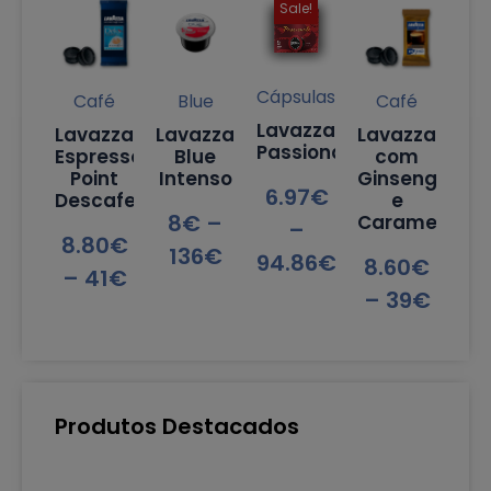
Sale!
Cápsulas
Café
Blue
Café
Lavazza
Lavazza
Lavazza
Lavazza
Passionale
Espresso
Blue
com
Point
Intenso
Ginseng
6.97
€
Descafeinado
e
8
€
–
Caramelo
–
8.80
€
136
€
94.86
€
8.60
€
–
41
€
–
39
€
Produtos Destacados