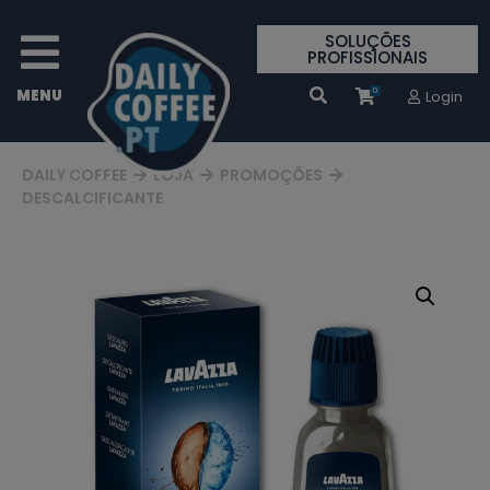
SOLUÇÕES
PROFISSIONAIS
0
Login
DAILY COFFEE
LOJA
PROMOÇÕES
DESCALCIFICANTE