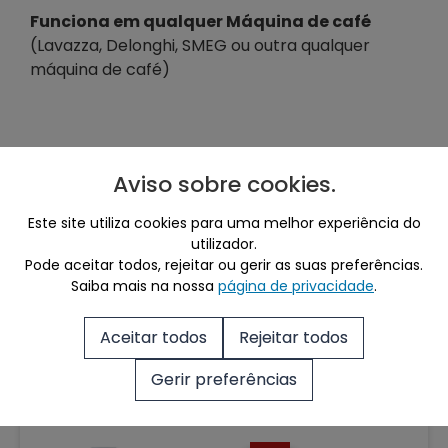
Funciona em qualquer Máquina de café
(Lavazza, Delonghi, SMEG ou outra qualquer
máquina de café)
Aviso sobre cookies
.
Mais café para si
Este site utiliza cookies para uma melhor experiência do
utilizador.
Pode aceitar todos, rejeitar ou gerir as suas preferências.
Ver Tudo
Saiba mais na nossa
página de privacidade
.
Aceitar todos
Rejeitar todos
Produtos Relacionados
Gerir preferências