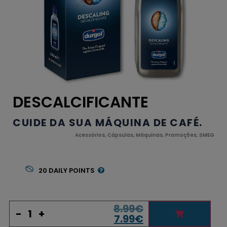
DESCALCIFICANTE
CUIDE DA SUA MÁQUINA DE CAFÉ.
Acessórios
,
Cápsulas
,
Máquinas
,
Promoções
,
SMEG
20
DAILY POINTS
8.99
€
-
+
7.99
€