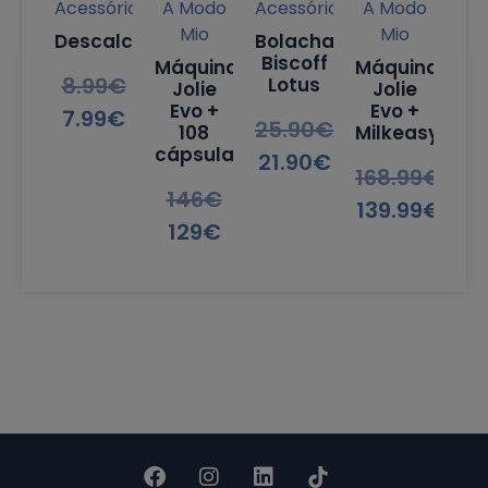
Acessórios
A Modo
Acessórios
A Modo
Mio
Mio
Descalcificante
Bolachas
Biscoff
Máquina
Máquina
8.99
€
Lotus
Jolie
Jolie
Evo +
Evo +
7.99
€
25.90
€
108
Milkeasy
cápsulas
21.90
€
168.99
€
146
€
139.99
€
129
€