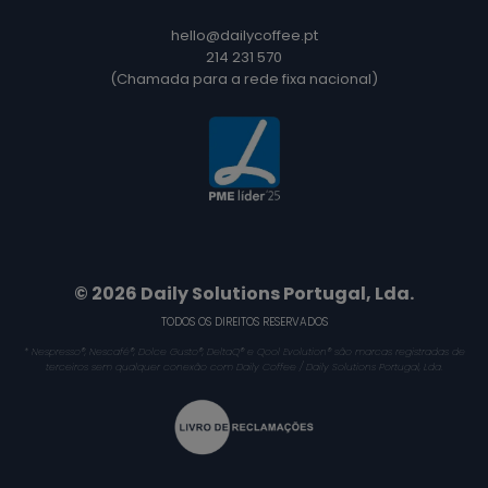
hello@dailycoffee.pt
214 231 570
(Chamada para a rede fixa nacional)
© 2026 Daily Solutions Portugal, Lda.
TODOS OS DIREITOS RESERVADOS
* Nespresso®, Nescafé®, Dolce Gusto®, DeltaQ® e Qool Evolution® são marcas registradas de
terceiros sem qualquer conexão com Daily Coffee / Daily Solutions Portugal, Lda.