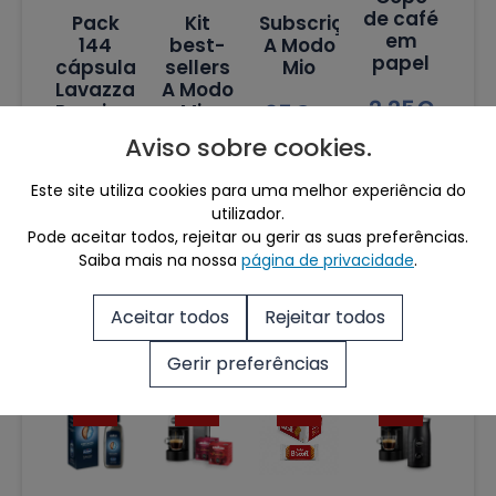
de café
Pack
Kit
Subscrição
em
144
best-
A Modo
papel
cápsulas
sellers
Mio
Lavazza
A Modo
2.25
€
25
€
–
Passionale
Mio
50
€
/
Aviso sobre cookies
.
43.95
€
29.56
€
mês
26.28
€
Este site utiliza cookies para uma melhor experiência do
utilizador.
Pode aceitar todos, rejeitar ou gerir as suas preferências.
Saiba mais na nossa
página de privacidade
.
Produtos Destacados
Aceitar todos
Rejeitar todos
Gerir preferências
Sale!
Sale!
Sale!
Sale!