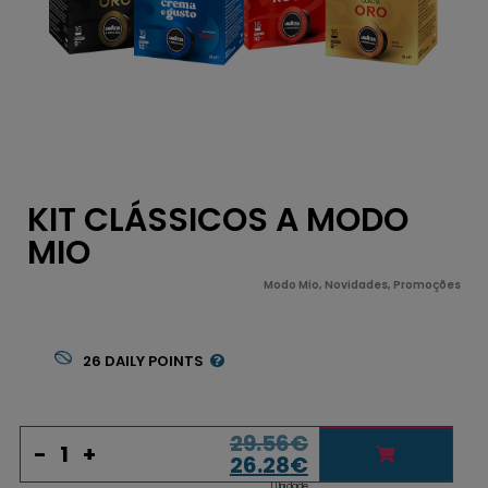
KIT CLÁSSICOS A MODO
MIO
Modo Mio
,
Novidades
,
Promoções
26
DAILY POINTS
29.56
€
-
+
26.28
€
1 Unidade