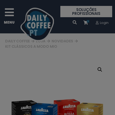
SOLUÇÕES
PROFISSIONAIS
0
Login
DAILY COFFEE
LOJA
NOVIDADES
KIT CLÁSSICOS A MODO MIO