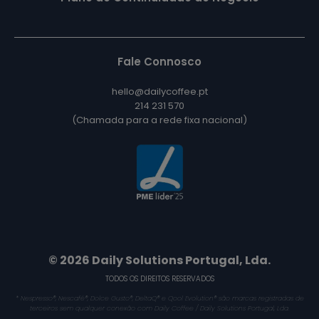
Fale Connosco
hello@dailycoffee.pt
214 231 570
(Chamada para a rede fixa nacional)
© 2026 Daily Solutions Portugal, Lda.
TODOS OS DIREITOS RESERVADOS
* Nespresso®, Nescafé®, Dolce Gusto®, DeltaQ® e Qool Evolution® são marcas registradas de
terceiros sem qualquer conexão com Daily Coffee / Daily Solutions Portugal, Lda.