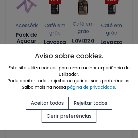
Café em
Acessórios
Café em
Café em
grão
grão
grão
Pack de
Lavazza
Açúcar
Lavazza
Lavazza
Tierra
Crema
Gusto
1.79
€
SELECTION
&
Forte
Aviso sobre cookies
.
Aroma
40
€
–
25
€
–
Este site utiliza cookies para uma melhor experiência do
26
€
–
195
€
utilizador.
130
€
Pode aceitar todos, rejeitar ou gerir as suas preferências.
120
€
Saiba mais na nossa
página de privacidade
.
Aceitar todos
Rejeitar todos
Gerir preferências
Produtos Destacados