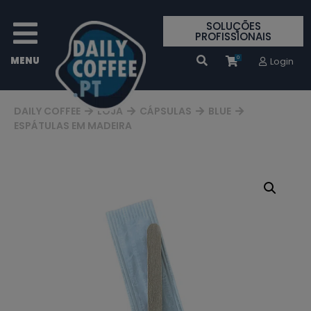
SOLUÇÕES
PROFISSIONAIS
0
Login
DAILY COFFEE
LOJA
CÁPSULAS
BLUE
ESPÁTULAS EM MADEIRA