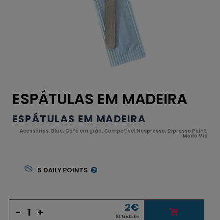
ESPÁTULAS EM MADEIRA
ESPÁTULAS EM MADEIRA
Acessórios
,
Blue
,
Café em grão
,
Compatível Nespresso
,
Espresso Point
,
Modo Mio
5
DAILY POINTS
2
€
-
+
100 Unidades