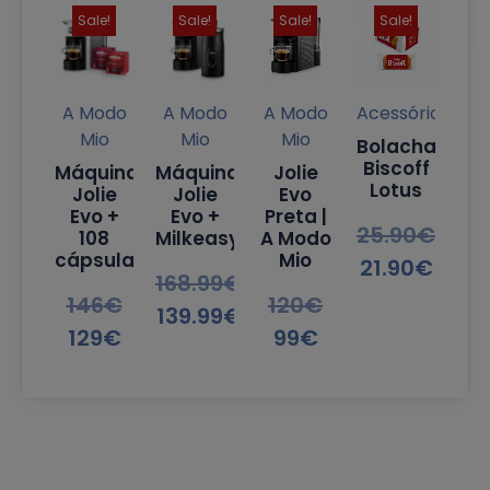
Sale!
Sale!
Sale!
Sale!
A Modo
A Modo
A Modo
Acessórios
Mio
Mio
Mio
Bolachas
Biscoff
Máquina
Máquina
Jolie
Lotus
Jolie
Jolie
Evo
Evo +
Evo +
Preta |
25.90
€
108
Milkeasy
A Modo
cápsulas
Mio
21.90
€
168.99
€
146
€
120
€
139.99
€
129
€
99
€