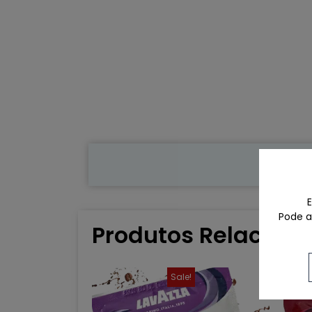
E
Pode ac
Produtos Relacion
Sale!