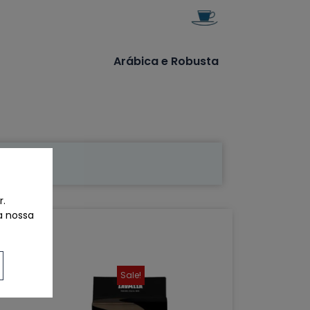
Arábica e Robusta
r.
a nossa
Sale!