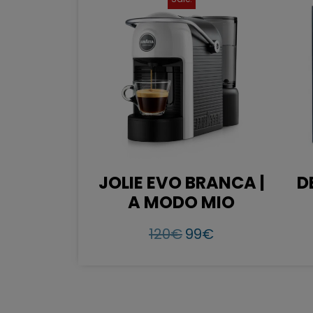
JOLIE EVO BRANCA |
D
A MODO MIO
120
€
99
€