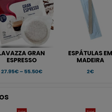
LAVAZZA GRAN
ESPÁTULAS E
ESPRESSO
MADEIRA
27.95
€
–
55.50
€
2
€
os
Sale!
Sale!