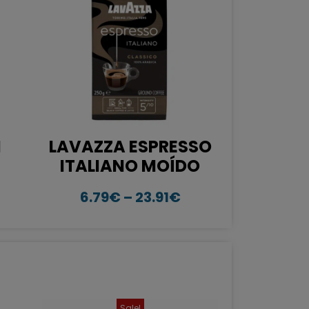
M
LAVAZZA ESPRESSO
ITALIANO MOÍDO
6.79
€
–
23.91
€
Sale!