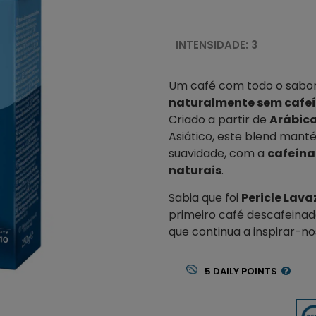
INTENSIDADE: 3
Um café com todo o sabor 
naturalmente sem cafe
Criado a partir de
Arábic
Asiático, este blend manté
suavidade, com a
cafeína
naturais
.
Sabia que foi
Pericle Lava
primeiro café descafeina
que continua a inspirar-no
5
DAILY POINTS