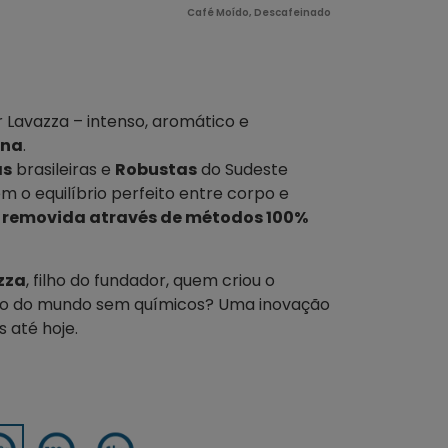
Café Moído
,
Descafeinado
Lavazza – intenso, aromático e
ína
.
as
brasileiras e
Robustas
do Sudeste
m o equilíbrio perfeito entre corpo e
 removida através de métodos 100%
zza
, filho do fundador, quem criou o
do do mundo sem químicos? Uma inovação
s até hoje.