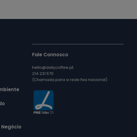
Fale Connosco
hello@dailycoffee.pt
214 231 570
(Chamada para a rede fixa nacional)
Ambiente
do
e Negócio