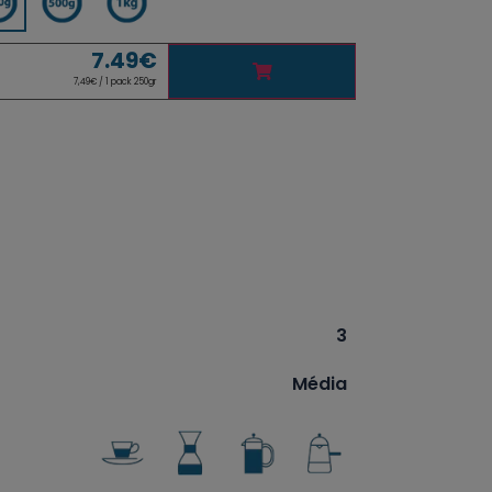
7.49
€
7,49€ / 1 pack 250gr
3
Média