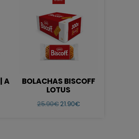
| A
BOLACHAS BISCOFF
LOTUS
25.90
€
21.90
€