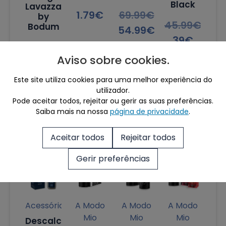
Black
Lavazza
1.79
€
69.99
€
by
45.99
€
Bodum
54.99
€
39
€
19
€
Aviso sobre cookies
.
14
€
Este site utiliza cookies para uma melhor experiência do
utilizador.
Pode aceitar todos, rejeitar ou gerir as suas preferências.
Saiba mais na nossa
página de privacidade
.
Produtos Destacados
Aceitar todos
Rejeitar todos
Gerir preferências
Sale!
Sale!
Sale!
Sale!
Acessórios
A Modo
A Modo
A Modo
Mio
Mio
Mio
Descalcificante