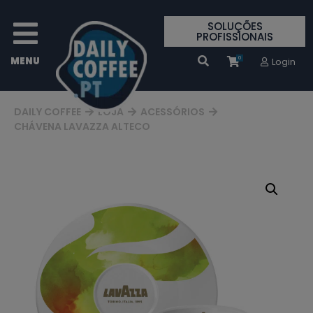
SOLUÇÕES
PROFISSIONAIS
0
Login
DAILY COFFEE
LOJA
ACESSÓRIOS
CHÁVENA LAVAZZA ALTECO