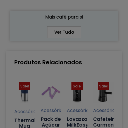
Mais café para si
Ver Tudo
Produtos Relacionados
Sale!
Sale!
Sale!
Acessórios
Acessórios
Acessórios
Acessórios
Pack de
Lavazza
Cafeteira
Thermal
Açúcar
MilkEasy
Carmencita
Mug