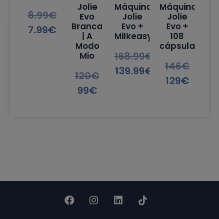
Jolie
Máquina
Máquina
8.99
€
Evo
Jolie
Jolie
Branca
Evo +
Evo +
7.99
€
| A
Milkeasy
108
Modo
cápsulas
168.99
€
Mio
146
€
139.99
€
120
€
129
€
99
€