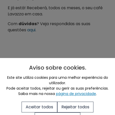
E já está! Receberá, todos os meses, o seu café
Lavazza em casa.
Com
dúvidas
? Veja respondidas as suas
questões
aqui
.
Aviso sobre cookies
.
Mais café para si
Este site utiliza cookies para uma melhor experiência do
utilizador.
Pode aceitar todos, rejeitar ou gerir as suas preferências.
Ver Tudo
Saiba mais na nossa
página de privacidade
.
Aceitar todos
Rejeitar todos
Produtos Destacados