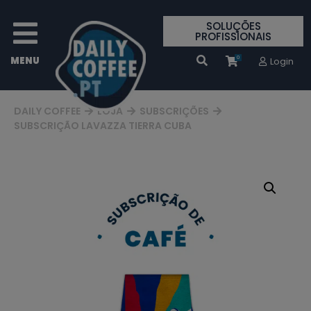
SOLUÇÕES
PROFISSIONAIS
0
Login
DAILY COFFEE
LOJA
SUBSCRIÇÕES
SUBSCRIÇÃO LAVAZZA TIERRA CUBA