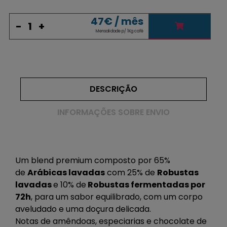
47
€
/ mês
-
+
Mensalidade p/ 1Kg café
DESCRIÇÃO
INFORMAÇÕES SOBRE ENVIO
Um blend premium composto por 65%
de
Arábicas lavadas
com 25% de
Robustas
lavadas
e 10% de
Robustas fermentadas por
72h
, para um sabor equilibrado, com um corpo
aveludado e uma doçura delicada.
Notas de amêndoas, especiarias e chocolate de