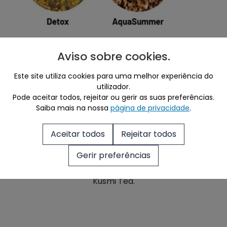
Aviso sobre cookies
.
Todos os chás e infusões Kusmi Tea são 100%
Este site utiliza cookies para uma melhor experiência do
biológicos e as saquetas são biodegradáveis.
utilizador.
Pode aceitar todos, rejeitar ou gerir as suas preferências.
Saiba mais na nossa
página de privacidade
.
Aceitar todos
Rejeitar todos
Gerir preferências
A Daily Coffee é importador e representante
Kusmi Tea.