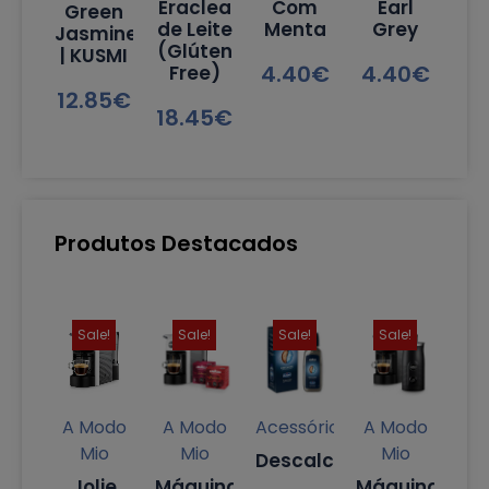
Eraclea
Com
Earl
Green
de Leite
Menta
Grey
Jasmine
(Glúten
| KUSMI
4.40
€
4.40
€
Free)
12.85
€
18.45
€
Produtos Destacados
Sale!
Sale!
Sale!
Sale!
A Modo
A Modo
Acessórios
A Modo
Mio
Mio
Mio
Descalcificante
Jolie
Máquina
Máquina