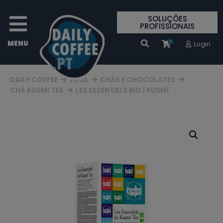
SOLUÇÕES
PROFISSIONAIS
0
Login
DAILY COFFEE
LOJA
CHÁS E CHOCOLATES
CHÁ KUSMI TEA
LES ESSENTIELS BIO | KUSMI