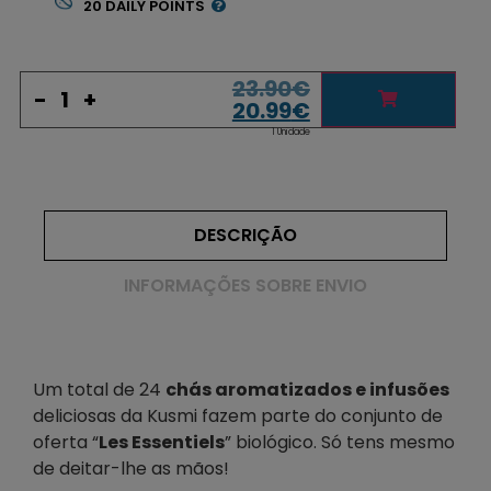
20
DAILY POINTS
23.90
€
-
+
20.99
€
1 Unidade
DESCRIÇÃO
INFORMAÇÕES SOBRE ENVIO
Um total de 24
chás aromatizados e infusões
deliciosas da Kusmi fazem parte do conjunto de
oferta
“
Les Essentiels
”
biológico. Só tens mesmo
de deitar-lhe as mãos!