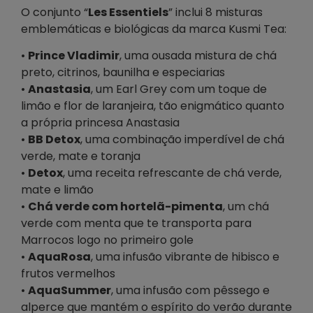
O conjunto
“
Les Essentiels
”
inclui 8 misturas
emblemáticas e biológicas da marca Kusmi Tea:
•
Prince Vladimir
, uma ousada mistura de chá
preto, citrinos, baunilha e especiarias
•
Anastasia
, um Earl Grey com um toque de
limão e flor de laranjeira, tão enigmático quanto
a própria princesa Anastasia
•
BB Detox
, uma combinação imperdível de chá
verde, mate e toranja
•
Detox
, uma receita refrescante de chá verde,
mate e limão
•
Chá verde com hortelã-pimenta
, um chá
verde com menta que te transporta para
Marrocos logo no primeiro gole
•
AquaRosa
, uma infusão vibrante de hibisco e
frutos vermelhos
•
AquaSummer
, uma infusão com pêssego e
alperce que mantém o espírito do verão durante