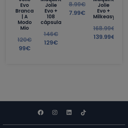
8.99
€
Evo
Jolie
Jolie
Branca
Evo +
Evo +
7.99
€
| A
108
Milkeasy
Modo
cápsulas
168.99
€
Mio
146
€
139.99
€
120
€
129
€
99
€