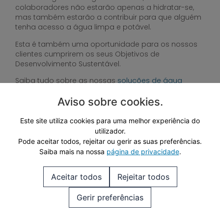
colaboradores não estarão apenas a hidratar-se,
mas também estarão a contribuir para que alguém
tenha acesso a água limpa e potável.
Esta é também uma oportunidade para os nossos
clientes cumprirem os seus Objetivos de
Desenvolvimento Sustentável.
Saiba tudo sobre as nossas
soluções de água
filtrada para o seu escritório
e receba uma
proposta!
Aviso sobre cookies
.
Este site utiliza cookies para uma melhor experiência do
utilizador.
Pode aceitar todos, rejeitar ou gerir as suas preferências.
Saiba mais na nossa
página de privacidade
.
Aceitar todos
Rejeitar todos
Gerir preferências