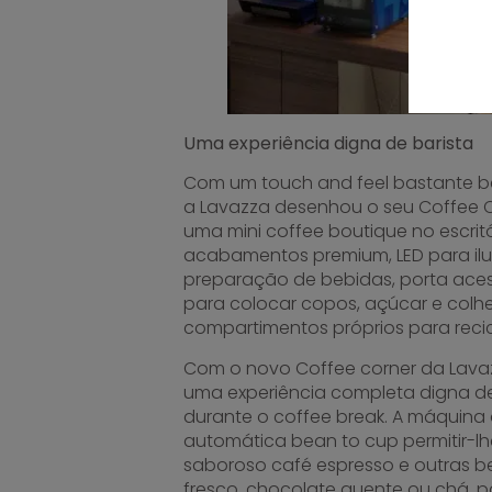
Uma experiência digna de barista
Com um touch and feel bastante 
a Lavazza desenhou o seu Coffee 
uma mini coffee boutique no escrit
acabamentos premium, LED para ilu
preparação de bebidas, porta acess
para colocar copos, açúcar e colhe
compartimentos próprios para recic
Com o novo Coffee corner da Lavaz
uma experiência completa digna de
durante o coffee break. A máquina
automática bean to cup permitir-lh
saboroso café espresso e outras b
fresco, chocolate quente ou chá, 