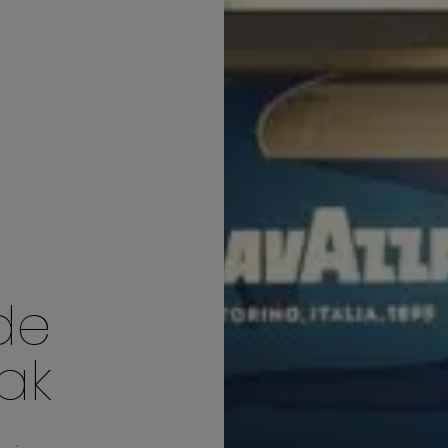
de
ak