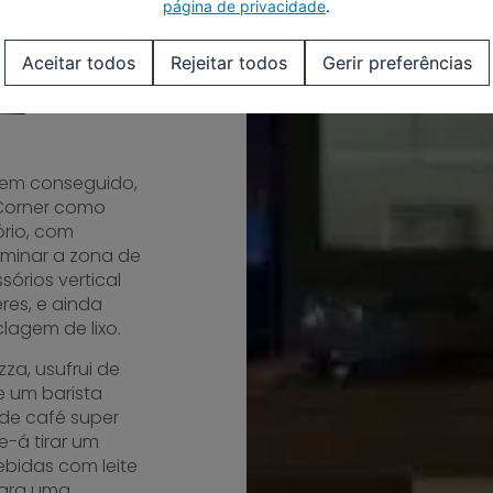
página de privacidade
.
Aceitar todos
Rejeitar todos
Gerir preferências
bem conseguido,
Corner como
ório, com
minar a zona de
órios vertical
res, e ainda
lagem de lixo.
za, usufrui de
 um barista
 de café super
e-á tirar um
ebidas com leite
para uma