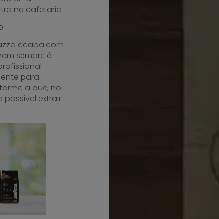
ra na cafetaria
o
avazza acaba com
o nem sempre é
rofissional
ente para
forma a que, no
ossível extrair