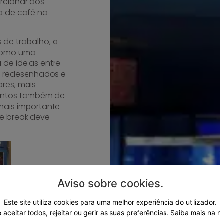
orcionar aos
ia de café na
de trabalho, a
a como uma
 de ideias entre
am redesenhados e
res, mais
entos também de
 mais importante
e break deve
Aviso sobre cookies
.
Este site utiliza cookies para uma melhor experiência do utilizador.
 aceitar todos, rejeitar ou gerir as suas preferências.
Saiba mais na 