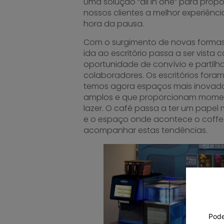
Uma solução “all in one” para prop
nossos clientes a melhor experiênc
hora da pausa.
Com o surgimento de novas formas 
ida ao escritório passa a ser vist
oportunidade de convívio e partilha
colaboradores. Os escritórios for
temos agora espaços mais inovado
amplos e que proporcionam mom
lazer. O café passa a ter um papel
e o espaço onde acontece o coffe
acompanhar estas tendências.
Pode