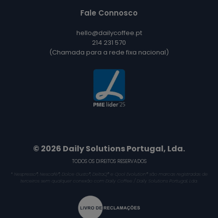
Fale Connosco
hello@dailycoffee.pt
214 231 570
(Chamada para a rede fixa nacional)
© 2026 Daily Solutions Portugal, Lda.
TODOS OS DIREITOS RESERVADOS
* Nespresso®, Nescafé®, Dolce Gusto®, DeltaQ® e Qool Evolution® são marcas registradas de
terceiros sem qualquer conexão com Daily Coffee / Daily Solutions Portugal, Lda.