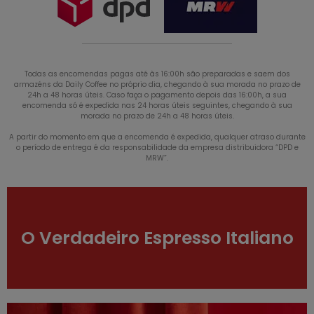
Todas as encomendas pagas até às 16:00h são preparadas e saem dos
armazéns da Daily Coffee no próprio dia, chegando à sua morada no prazo de
24h a 48 horas úteis. Caso faça o pagamento depois das 16:00h, a sua
encomenda só é expedida nas 24 horas úteis seguintes, chegando à sua
morada no prazo de 24h a 48 horas úteis.
A partir do momento em que a encomenda é expedida, qualquer atraso durante
o período de entrega é da responsabilidade da empresa distribuidora “DPD e
MRW”.
O Verdadeiro Espresso Italiano