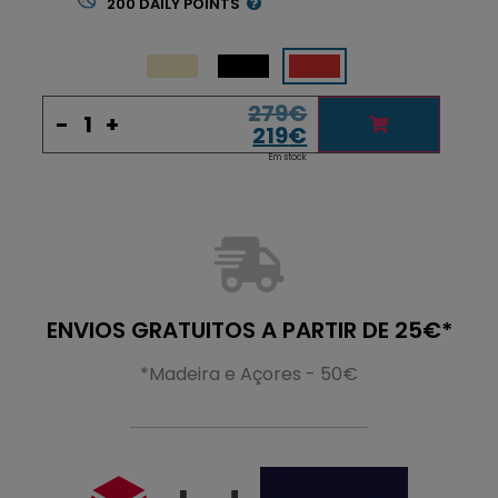
200
DAILY POINTS
279
€
-
+
219
€
Em stock
ENVIOS GRATUITOS A PARTIR DE 25€*
*Madeira e Açores - 50€