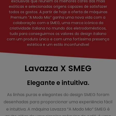
exclusivas que reunem os melhores cafés das mais
exóticas e selecionadas origens capazes de satisfazer
todos os gostos. A partir de hoje a oferta de máquinas
Premium “A Modo Mio” ganha uma nova vida com a
colaboração com a SMEG, uma marca icónica da
criatividade italiana no mundo dos eletrodomésticos,
tudo para conseguirmos os valores do design italiano
com um produto único e com uma fortíssima presença
estética e um estilo inconfundível
Lavazza X SMEG
Elegante e intuitiva.
As linhas puras e elegantes do design SMEG foram
desenhadas para proporcionar uma experiência fácil
e intuitiva. A máquina Lavazza “A Modo Mio” SMEG é