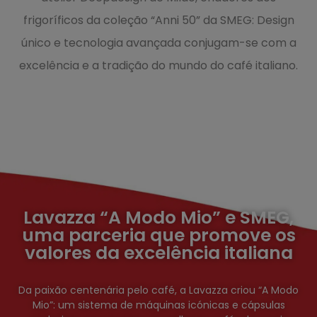
frigoríficos da coleção “Anni 50” da SMEG: Design
único e tecnologia avançada conjugam-se com a
excelência e a tradição do mundo do café italiano.
Lavazza “A Modo Mio” e SMEG,
uma parceria que promove os
valores da excelência italiana
Da paixão centenária pelo café, a Lavazza criou “A Modo
Mio”: um sistema de máquinas icónicas e cápsulas