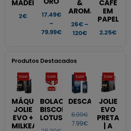
ORO
MADEIRA
&
CAFÉ
AROMA
EM
17.49
€
2
€
PAPEL
–
26
€
–
79.99
€
2.25
€
120
€
Produtos Destacados
Sale!
Sale!
Sale!
Sale!
MÁQUINA
BOLACHAS
DESCALCIFICANT
JOLIE
JOLIE
BISCOFF
EVO
8.99
€
EVO +
LOTUS
PRETA
7.99
€
MILKEASY
| A
25.90
€