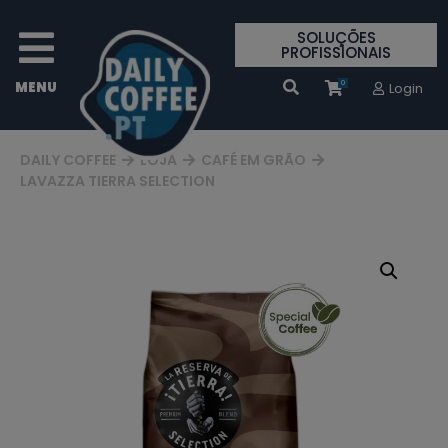
SOLUÇÕES
PROFISSIONAIS
0
Login
DAILY COFFEE
LOJA
CAFÉ EM GRÃO
LAVAZZA TIERRA SELECTION