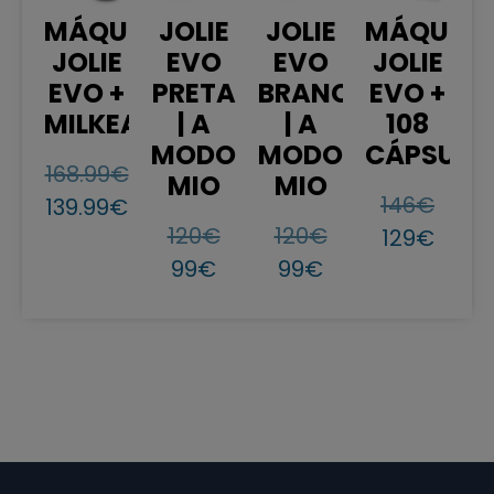
MÁQUINA
JOLIE
JOLIE
MÁQUIN
JOLIE
EVO
EVO
JOLIE
EVO +
PRETA
BRANCA
EVO +
MILKEASY
| A
| A
108
MODO
MODO
CÁPSULA
168.99
€
MIO
MIO
146
€
139.99
€
120
€
120
€
129
€
99
€
99
€