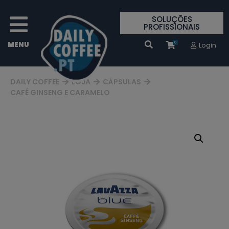
SOLUÇÕES
PROFISSIONAIS
0
Login
DAILY COFFEE
LOJA
CÁPSULAS
CAFÉ GINSENG E CARAMELO