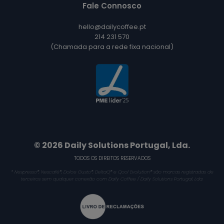
Fale Connosco
hello@dailycoffee.pt
214 231 570
(Chamada para a rede fixa nacional)
© 2026 Daily Solutions Portugal, Lda.
TODOS OS DIREITOS RESERVADOS
* Nespresso®, Nescafé®, Dolce Gusto®, DeltaQ® e Qool Evolution® são marcas registradas de
terceiros sem qualquer conexão com Daily Coffee / Daily Solutions Portugal, Lda.