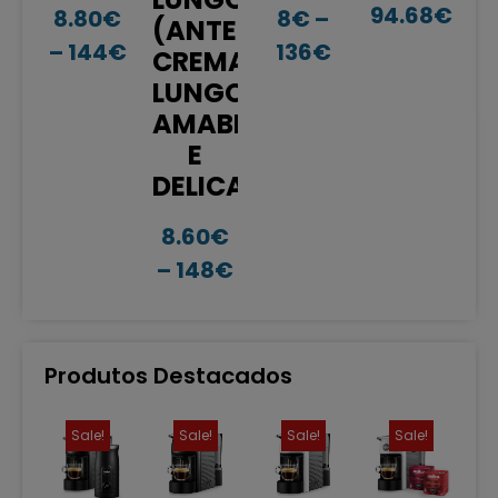
94.68
€
8.80
€
8
€
–
(ANTES
–
144
€
136
€
CREMA
LUNGO,
AMABILE
E
DELICATO)
8.60
€
–
148
€
Produtos Destacados
Sale!
Sale!
Sale!
Sale!