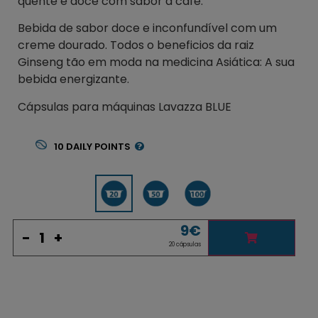
quente e doce com sabor a café.
Bebida de sabor doce e inconfundível com um
creme dourado. Todos o beneficios da raiz
Ginseng tão em moda na medicina Asiática: A sua
bebida energizante.
Cápsulas para máquinas Lavazza BLUE
10
DAILY POINTS
9
€
-
+
20 cápsulas