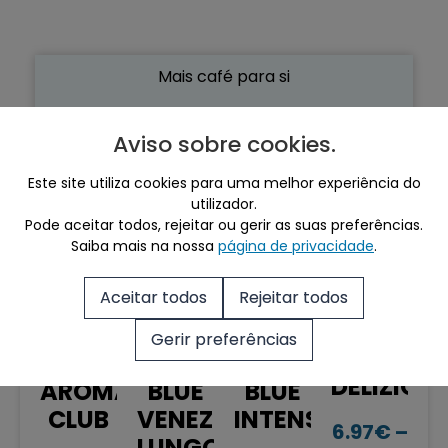
Mais café para si
Ver Tudo
Aviso sobre cookies
.
Este site utiliza cookies para uma melhor experiência do
utilizador.
Produtos Relacionados
Pode aceitar todos, rejeitar ou gerir as suas preferências.
Saiba mais na nossa
página de privacidade
.
Sale!
Aceitar todos
Rejeitar todos
Gerir preferências
LAVAZZA
LAVAZZA
LAVAZZA
LAVAZZA
DELIZIOS
AROMA
BLUE
BLUE
CLUB
VENEZIA
INTENSO
6.97
€
–
LUNGO