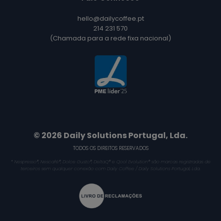
hello@dailycoffee.pt
214 231 570
(Chamada para a rede fixa nacional)
© 2026 Daily Solutions Portugal, Lda.
TODOS OS DIREITOS RESERVADOS
* Nespresso®, Nescafé®, Dolce Gusto®, DeltaQ® e Qool Evolution® são marcas registradas de
terceiros sem qualquer conexão com Daily Coffee / Daily Solutions Portugal, Lda.