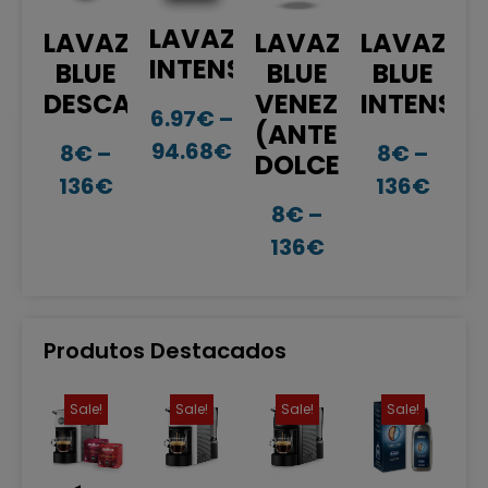
LAVAZZA
LAVAZZA
LAVAZZA
LAVAZZA
INTENSO
BLUE
BLUE
BLUE
DESCAFEINADO
VENEZIA
INTENSO
6.97
€
–
(ANTES
94.68
€
8
€
–
8
€
–
DOLCE)
136
€
136
€
8
€
–
136
€
Produtos Destacados
Sale!
Sale!
Sale!
Sale!