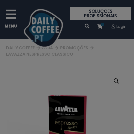
SOLUÇÕES
PROFISSIONAIS
0
Login
DAILY COFFEE
LOJA
PROMOÇÕES
LAVAZZA NESPRESSO CLASSICO