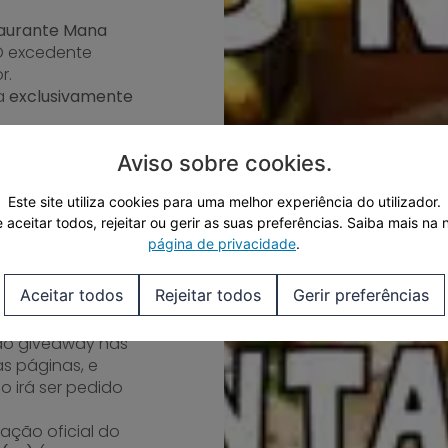
taurante Mana
 O excedente
r.
da
exclusivamente
o é convertível
Aviso sobre cookies
.
sferido para
Este site utiliza cookies para uma melhor experiência do utilizador.
 aceitar todos, rejeitar ou gerir as suas preferências.
Saiba mais na 
página de privacidade
.
em:
Aceitar todos
Rejeitar todos
Gerir preferências
.pt
e
 do giveaway nas
s páginas, e
 irá ser pedido
ação oficial do