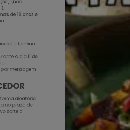
(as)
(não
).
ais de 18 anos e
oa
.
aneiro
e termina
urante o dia
11 de
 da
 por mensagem
NCEDOR
e forma
aleatória
.
a no prazo de
vo sorteio.