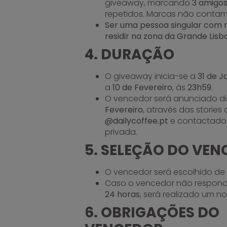
giveaway, marcando
3 amigos
repetidos. Marcas não contam.
Ser uma pessoa singular com m
residir na zona da Grande Lisb
4. DURAÇÃO
O giveaway inicia-se a
31 de J
a
10 de Fevereiro
, às
23h59
.
O vencedor será anunciado d
Fevereiro
, através das stories
@dailycoffee.pt
e contactado
privada.
5. SELEÇÃO DO VE
O vencedor será escolhido d
Caso o vencedor não respond
24 horas
, será realizado um no
6. OBRIGAÇÕES DO