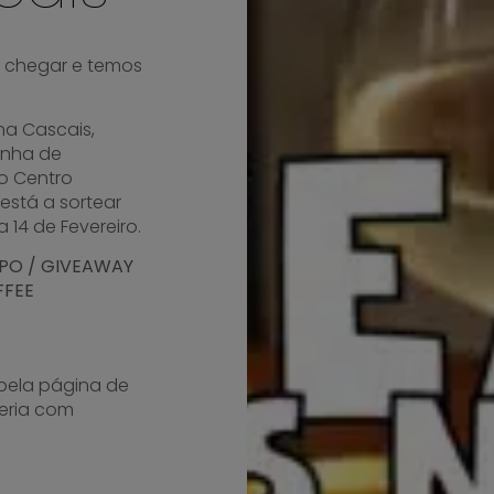
 chegar e temos
na Cascais,
inha de
no Centro
 está a sortear
 14 de Fevereiro.
PO / GIVEAWAY
FFEE
pela página de
eria com