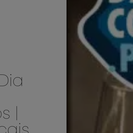
Dia
 |
cais