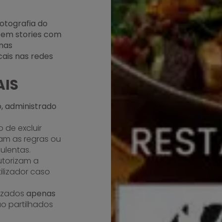
fotografia do
a em stories com
inas
ais nas redes
AIS
, administrado
 de excluir
am as regras ou
ulentas.
autorizam a
ilizador caso
lizados
apenas
o partilhados