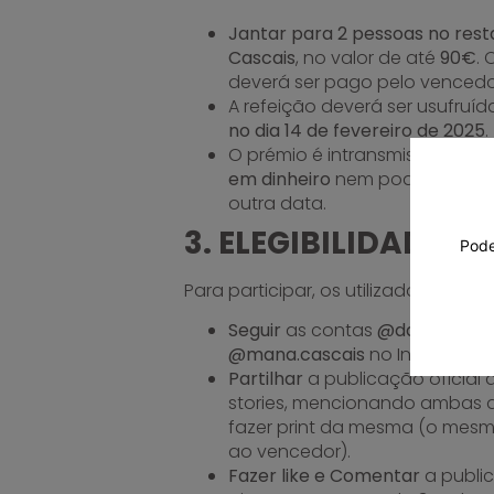
Jantar para 2 pessoas no res
Cascais
, no valor de até
90€
.
deverá ser pago pelo vencedo
A refeição deverá ser usufruí
no dia 14 de fevereiro de 2025
.
O prémio é intransmissível e
nã
em dinheiro
nem pode ser tran
outra data.
3. ELEGIBILIDADE
Pode
Para participar, os utilizadores dev
Seguir
as contas
@dailycoffee
@mana.cascais
no Instagram.
Partilhar
a publicação oficial
stories, mencionando ambas a
fazer print da mesma (o mesmo
ao vencedor).
Fazer like e Comentar
a public