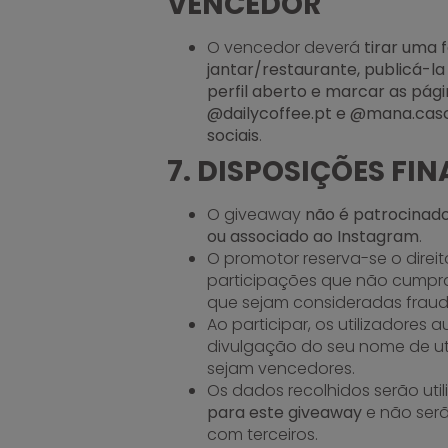
VENCEDOR
O vencedor deverá
tirar uma 
jantar/restaurante, publicá-l
perfil aberto e marcar as pág
@dailycoffee.pt e @mana.casc
sociais
.
7. DISPOSIÇÕES FIN
O giveaway
não é patrocinado
ou associado ao Instagram
.
O promotor reserva-se o direito
participações que não cumpr
que sejam consideradas fraud
Ao participar, os utilizadores 
divulgação do seu nome de ut
sejam vencedores.
Os dados recolhidos serão uti
para este giveaway
e não serã
com terceiros.