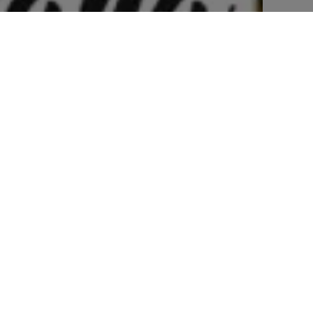
Fale Connosco
hello@dailycoffee.pt