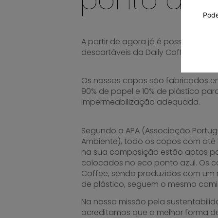
Pode
A partir de agora já é possível recic
descartáveis da Daily Coffee no ec
Os nossos copos são fabricados e
90% de papel e 10% de plástico pa
impermeabilização adequada.
Segundo a APA (Associação Portu
Ambiente), todo os copos com até 
na sua composição estão aptos p
colocados no eco ponto azul. Os c
Coffee, sendo produzidos com um 
de plástico, seguem o mesmo cami
Na nossa missão pela sustentabilid
acreditamos que a melhor forma de