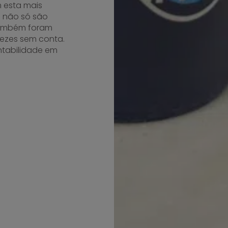
m esta mais
s não só são
também foram
vezes sem conta.
ntabilidade em