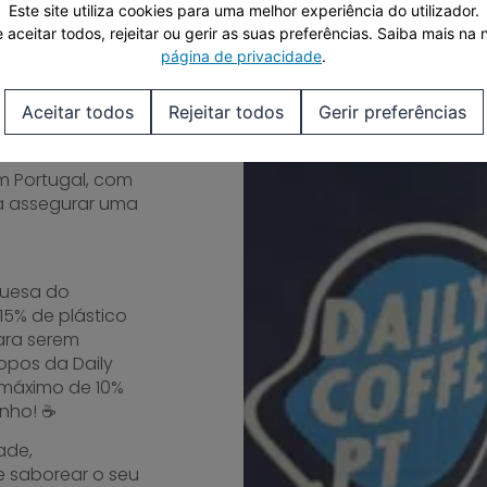
Este site utiliza cookies para uma melhor experiência do utilizador.
 aceitar todos, rejeitar ou gerir as suas preferências.
Saiba mais na 
página de privacidade
.
lar os copos
Aceitar todos
Rejeitar todos
Gerir preferências
o ponto azul.
m Portugal, com
ra assegurar uma
guesa do
15% de plástico
ara serem
opos da Daily
máximo de 10%
nho! ☕
ade,
 saborear o seu