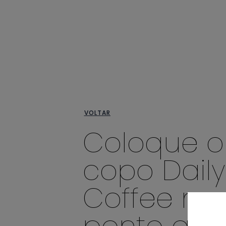
VOLTAR
Coloque o
copo Daily
Coffee no
ponto azul